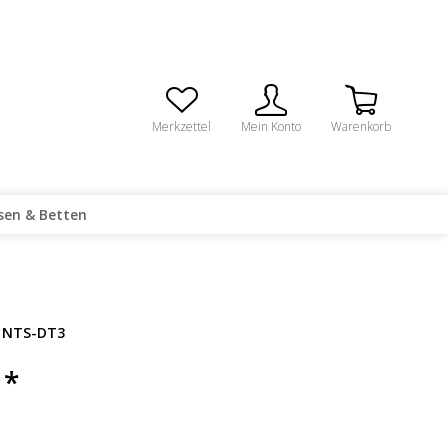
Merkzettel
Mein Konto
Warenkorb
sen & Betten
NTS-DT3
 *