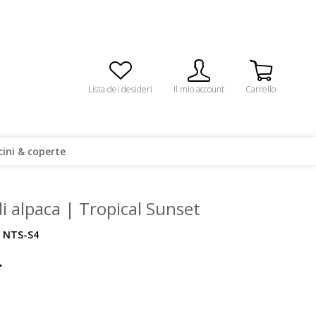
Lista dei desideri
Il mio account
Carrello
cini & coperte
i alpaca | Tropical Sunset
NTS-S4
*