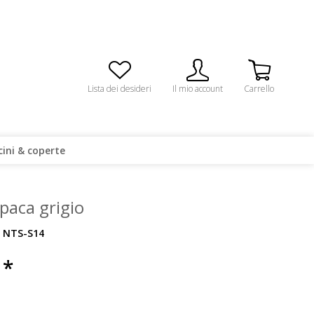
Lista dei desideri
Il mio account
Carrello
cini & coperte
lpaca grigio
NTS-S14
 *